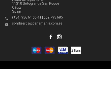
11310 Sotogrande San Roque
Cádiz
Spain
(+34) 956 61 55 41 | 669 795 685

sombreros@panamania.com.es
