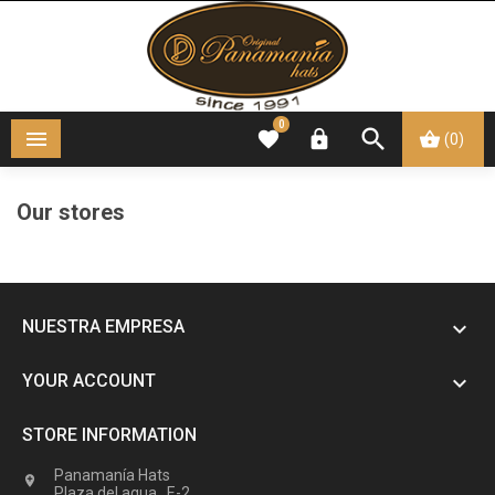
0




(0)
Our stores
NUESTRA EMPRESA

YOUR ACCOUNT

STORE INFORMATION
Panamanía Hats

Plaza del agua , E-2