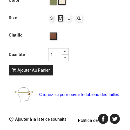
Oliva
Color
Magnolia
Size
S
M
L
XL
Cintillo
Groos
Habano
Quantité
Ajouter Au Panier

Cliquez ici pour ouvrir le tableau des tailles
Ajouter à la liste de souhaits

Política de