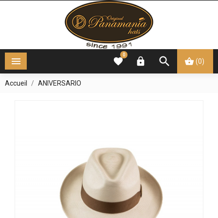
0




(0)
Accueil
ANIVERSARIO