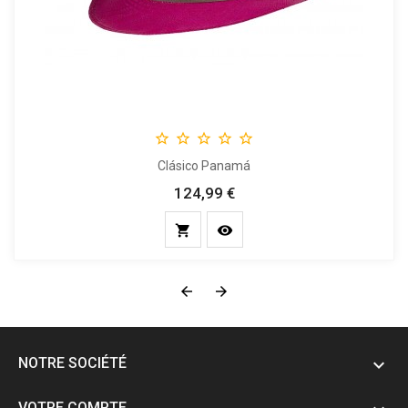





Clásico Panamá
124,99 €
Prix




NOTRE SOCIÉTÉ

VOTRE COMPTE