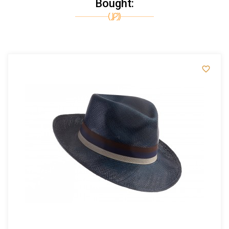
Bought:
