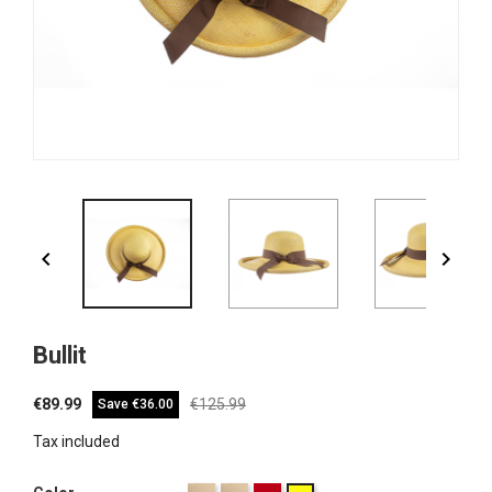


Bullit
€89.99
€125.99
Save €36.00
Tax included