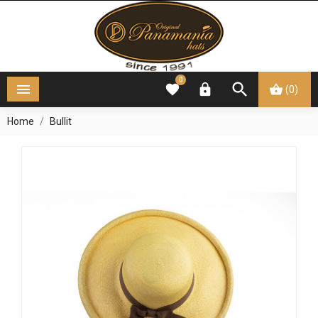
0




(0)
Home
Bullit