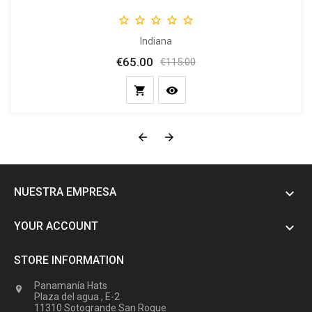





Indiana
€65.00
Price
Regular
€115.00
price




NUESTRA EMPRESA

YOUR ACCOUNT

STORE INFORMATION
Panamanía Hats

Plaza del agua , E-2
11310 Sotogrande San Roque