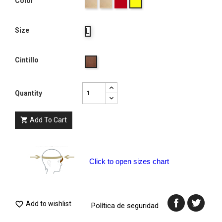
Café
Palma
Rojo
Color
Amarillo
Claro
Size
L
Cintillo
Groos
Habano
Quantity
Add To Cart

Click to open sizes chart
Add to wishlist

Política de seguridad