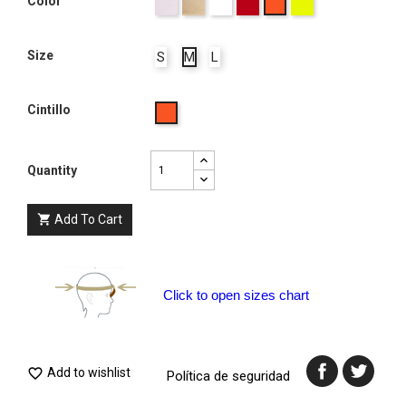
Rosa
Natural
Blanco
Rojo
Amarillo
Color
Naranja
palo
limón
12
Size
S
M
L
Cintillo
Naranja
Quantity
Add To Cart

Click to open sizes chart
Add to wishlist

Política de seguridad