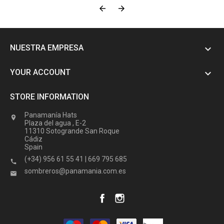


NUESTRA EMPRESA

YOUR ACCOUNT

STORE INFORMATION
Panamanía Hats

Plaza del agua , E-2
11310 Sotogrande San Roque
Cádiz
Spain
(+34) 956 61 55 41 | 669 795 685

sombreros@panamania.com.es
