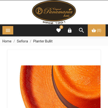
0




(0)
Home
Señora
Planter Bullit