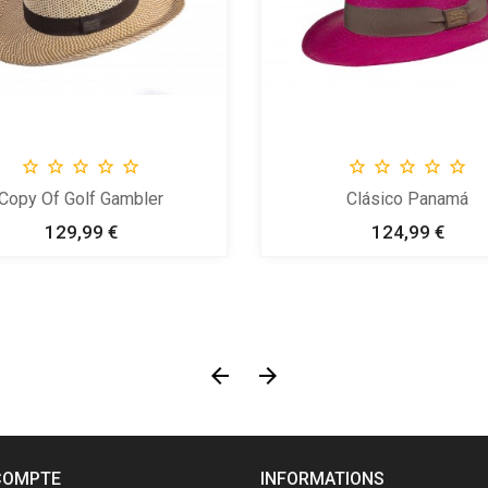










Copy Of Golf Gambler
Clásico Panamá
129,99 €
Prix
124,99 €
Prix


COMPTE
INFORMATIONS