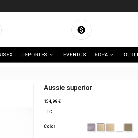

NISEX
DEPORTES
EVENTOS
ROPA
OUTL


BLOG
CONTACTO
Aussie superior
154,99 €
TTC
Gris
Palma
Blanco
Monter
Color
Café
Claro