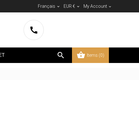
Français
EUR €
My Account





ET
Items
(0)
rey