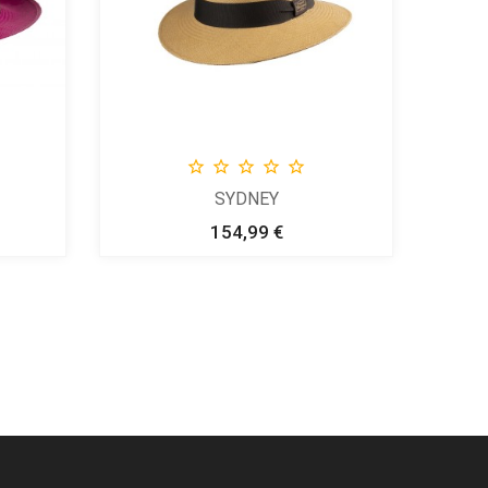





SYDNEY
154,99 €
Prix