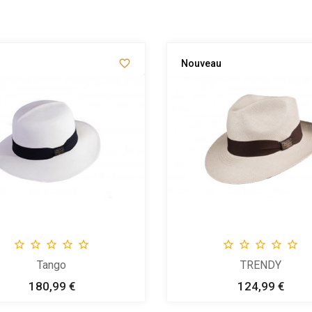

Nouveau










Tango
TRENDY
180,99 €
Prix
124,99 €
Prix