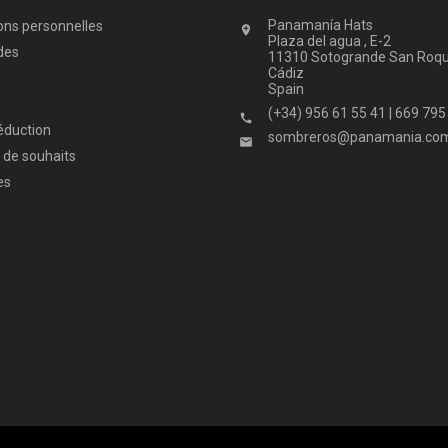
Panamanía Hats
ons personnelles

Plaza del agua , E-2
des
11310 Sotogrande San Roq
Cádiz
Spain
(+34) 956 61 55 41 | 669 795

éduction
sombreros@panamania.com

 de souhaits
es