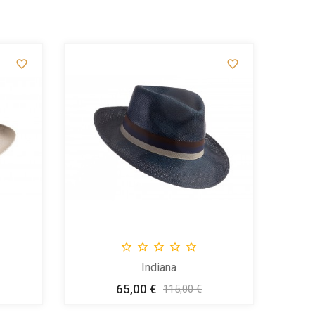







Indiana
65,00 €
Prix
Prix
115,00 €
de
base