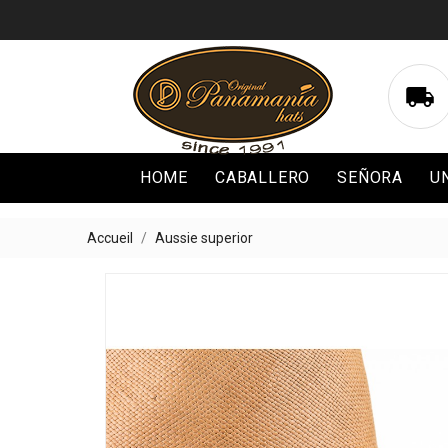

HOME
CABALLERO
SEÑORA
U
Accueil
Aussie superior