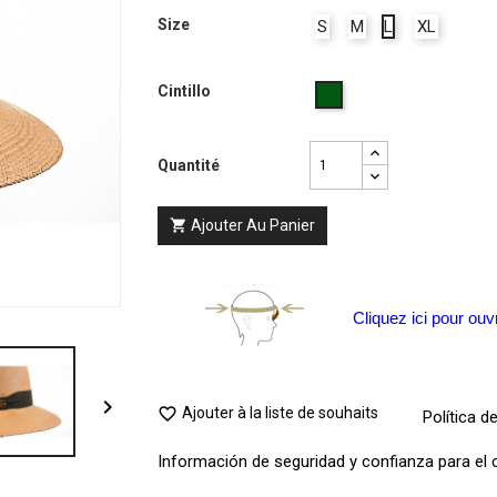
Size
S
M
L
XL
Cintillo
Verde
Quantité
Ajouter Au Panier

Cliquez ici pour ouvr

Ajouter à la liste de souhaits

Política d
Información de seguridad y confianza para el c