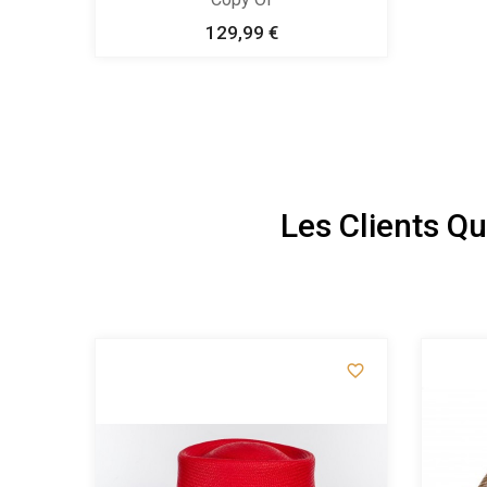
129,99 €
Prix
Les Clients Q

