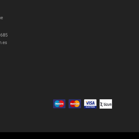
ue
 685
.es