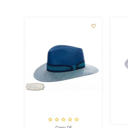







Copy Of