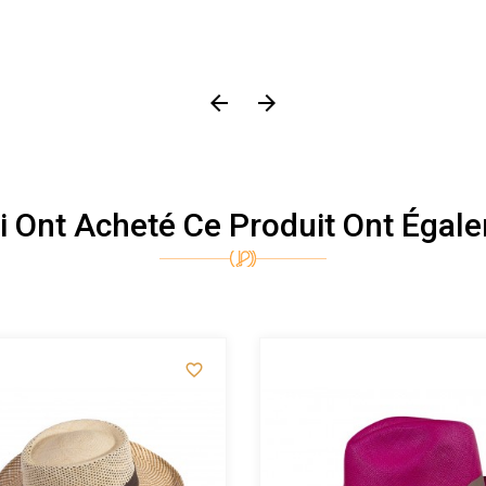


ui Ont Acheté Ce Produit Ont Égale
